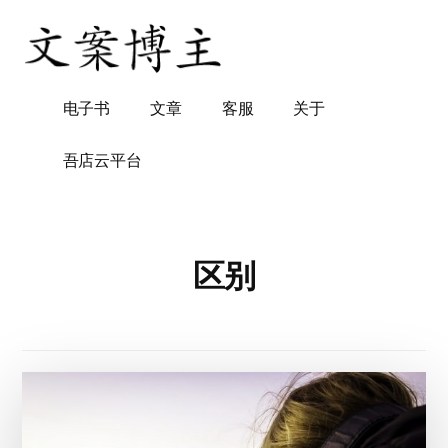
附
跳
过
加
前
菜
往
文
知
电子书
文章
客服
关于
单
主
案
识
要
博
付
内
吾店云平台
主
费
容
工
具
区别
及
培
训